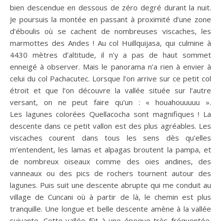
bien descendue en dessous de zéro degré durant la nuit.
Je poursuis la montée en passant à proximité d’une zone
d’éboulis où se cachent de nombreuses viscaches, les
marmottes des Andes ! Au col Huillquijasa, qui culmine à
4430 mètres d’altitude, il n’y a pas de haut sommet
enneigé à observer. Mais le panorama n’a rien à envier à
celui du col Pachacutec. Lorsque l’on arrive sur ce petit col
étroit et que l’on découvre la vallée située sur l’autre
versant, on ne peut faire qu’un : « houahouuuuu ».
Les lagunes colorées Quellacocha sont magnifiques ! La
descente dans ce petit vallon est des plus agréables. Les
viscaches courent dans tous les sens dès qu’elles
m’entendent, les lamas et alpagas broutent la pampa, et
de nombreux oiseaux comme des oies andines, des
vanneaux ou des pics de rochers tournent autour des
lagunes. Puis suit une descente abrupte qui me conduit au
village de Cuncani où à partir de là, le chemin est plus
tranquille. Une longue et belle descente amène à la vallée
suivante. Cette vallée fût à une époque très fréquentée.