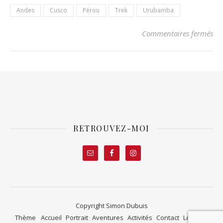
Andes
Cusco
Pérou
Trek
Urubamba
sur
Commentaires fermés
RETROUVEZ-MOI
Copyright Simon Dubuis
Thème
Accueil
Portrait
Aventures
Activités
Contact
Le blog