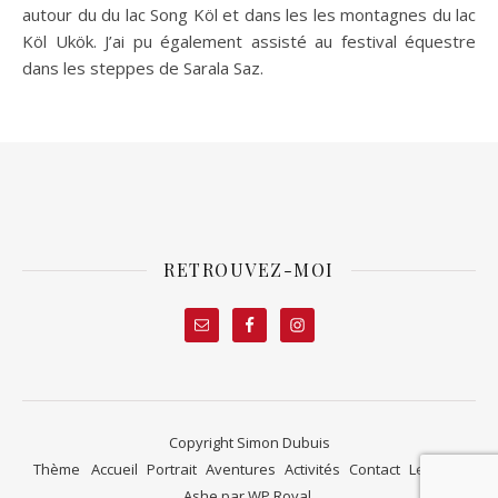
autour du du lac Song Köl et dans les les montagnes du lac
Köl Ukök. J’ai pu également assisté au festival équestre
dans les steppes de Sarala Saz.
RETROUVEZ-MOI
Copyright Simon Dubuis
Thème
Accueil
Portrait
Aventures
Activités
Contact
Le blog
Ashe par
WP Royal
.