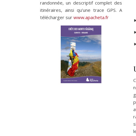
randonnée, un descriptif complet des
itinéraires, ainsi qu’une trace GPS. A
télécharger sur
www.apacheta.fr
►
►
►
C
n
g
p
a
r
s
l