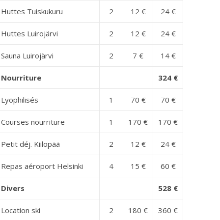
Huttes Tuiskukuru
2
12 €
24 €
Huttes Luirojärvi
2
12 €
24 €
Sauna Luirojärvi
2
7 €
14 €
Nourriture
324 €
Lyophilisés
1
70 €
70 €
Courses nourriture
1
170 €
170 €
Petit déj. Kiilopää
2
12 €
24 €
Repas aéroport Helsinki
4
15 €
60 €
Divers
528 €
Location ski
2
180 €
360 €