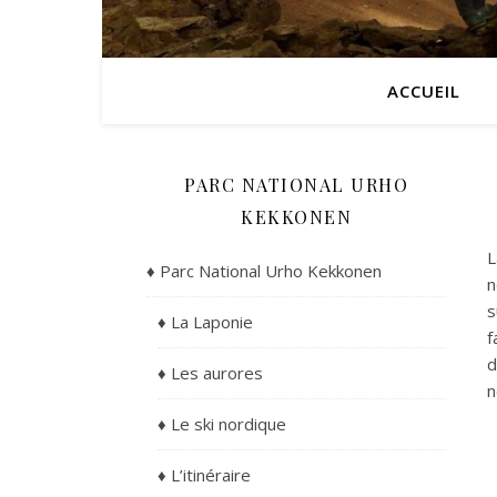
ACCUEIL
PARC NATIONAL URHO
KEKKONEN
L
♦ Parc National Urho Kekkonen
n
s
♦ La Laponie
f
d
♦ Les aurores
n
♦ Le ski nordique
♦ L’itinéraire