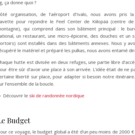
g, ça donne quoi ?
ôté organisation, de l’aéroport d’Ivalo, nous avons pris la
avette pour rejoindre le Feel Center de Kiilopää (centre de
ontagne), qui comprend dans son bâtiment principal : le burea
ational, un restaurant, une micro-épicerie, des douches et u
ortoirs) sont installés dans des bâtiments annexes. Nous y avo
écupéré le matériel et préparé les pulkas, nous avons entamé dir
haque hutte est divisée en deux refuges, une partie libre d’accè
our être sûr d’avoir une place à son arrivée. L’idée était de ne 
ertaine liberté sur place, pour adapter si besoin notre itinéra
ur l’ensemble de la boucle.
 Découvrir le
ski de randonnée nordique
Le Budget
our ce voyage, le budget global a été d’un peu moins de 2000 € 