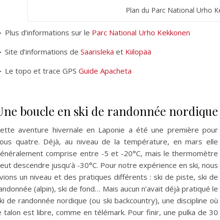
Plan du Parc National Urho 
 Plus d’informations sur le
Parc National Urho Kekkonen
 Site d’informations de
Saarislekä
et
Kiilopää
 Le topo et trace GPS
Guide Apacheta
Une boucle en ski de randonnée nordique
ette aventure hivernale en Laponie a été une première pour
ous quatre. Déjà, au niveau de la température, en mars elle
énéralement comprise entre -5 et -20°C, mais le thermomètre
eut descendre jusqu’à -30°C. Pour notre expérience en ski, nous
vions un niveau et des pratiques différents : ski de piste, ski de
andonnée (alpin), ski de fond… Mais aucun n’avait déjà pratiqué le
ki de randonnée nordique (ou ski backcountry), une discipline où
e talon est libre, comme en télémark. Pour finir, une pulka de 30