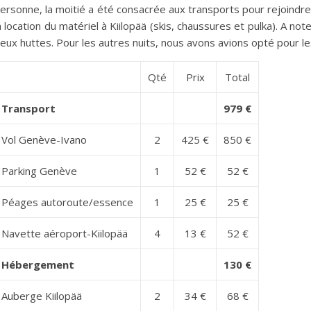
ersonne, la moitié a été consacrée aux transports pour rejoindre
a location du matériel à Kiilopää (skis, chaussures et pulka). A 
eux huttes. Pour les autres nuits, nous avons avions opté pour les
Qté
Prix
Total
Transport
979 €
Vol Genève-Ivano
2
425 €
850 €
Parking Genève
1
52 €
52 €
Péages autoroute/essence
1
25 €
25 €
Navette aéroport-Kiilopää
4
13 €
52 €
Hébergement
130 €
Auberge Kiilopää
2
34 €
68 €